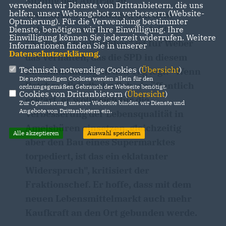
Sitzung den Auftrag zu
verwenden wir Dienste von Drittanbietern, die uns
helfen, unser Webangebot zu verbessern (Website-
Verkaufsverhandlungen mit dem
Optmierung). Für die Verwendung bestimmter
entsprechenden Investor erteilt:
Dienste, benötigen wir Ihre Einwilligung. Ihre
Einwilligung können Sie jederzeit widerrufen. Weitere
"Nicht nachvollziehbar" ist für Weber
Informationen finden Sie in unserer
Datenschutzerklärung
.
das Verhalten, das die SPD in diesem
Technisch notwendige Cookies (
Übersicht
)
Zusammenhang an den Tag legt: "Wenn
Die notwendigen Cookies werden allein für den
Ratsherr Friedhelm Schade öffentlich
ordnungsgemäßen Gebrauch der Webseite benötigt.
Cookies von Drittanbietern (
Übersicht
)
erklärt, er wolle sich für die
Zur Optimierung unserer Webseite binden wir Dienste und
Angebote von Drittanbietern ein.
Verbesserung der Lebensqualität in
Amelsbüren einsetzen, gleichzeitig
Alle akzeptieren
Auswahl speichern
aber den Bau eines Supermarktes
torpediert, ist das ein eklatanter
Widerspruch", kritisiert der
Fraktionschef. Er hoffe, dass mit dem
neuen Lebensmittelmarkt auch mehr
Kaufkraft an den Ort gebunden werde.