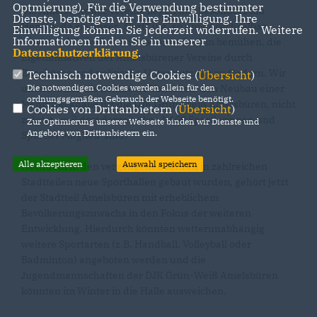
Optmierung). Für die Verwendung bestimmter
Die Amelsbürener Vereine liegen uns besonders am
Dienste, benötigen wir Ihre Einwilligung. Ihre
Herzen, da sie unser „Dorf“ u.a. so unverwechselbar
Einwilligung können Sie jederzeit widerrufen. Weitere
Informationen finden Sie in unserer
machen. Wir wollen uns daher weiterhin bemühen, die
Datenschutzerklärung
.
Eigeninitiativen der Amelsbürener Vereine durch
Zuschüsse und politische Unterstützung zu fördern. Wir
Technisch notwendige Cookies (
Übersicht
)
Die notwendigen Cookies werden allein für den
unterstützen als konkretes Vorhaben den Neubau einer
ordnungsgemäßen Gebrauch der Webseite benötigt.
Mehrzweckhalle für die DJK Grün-Weiß Amelsbüren, nicht
Cookies von Drittanbietern (
Übersicht
)
zuletzt, weil dort derzeit über 1.600 Sportlerinnen und
Zur Optimierung unserer Webseite binden wir Dienste und
Angebote von Drittanbietern ein.
Sportler Mitglied sind.
Alle akzeptieren
Auswahl speichern
Nachdem in den vergangenen Jahren in zahlreichen
Stadtteilen neue Sporthallen gebaut wurden, gehört jetzt
der Stadtteil Amelsbüren mit erheblichem
Bevölkerungszuwachs in den Fokus der weiteren
Entwicklung. Hierdurch könnten wetterunabhängig
weitere Sportarten (z.B. Handball, Volleyball oder
Badminton) angeboten werden und die
Jugendmannschaften der DJK Grün-Weiß Amelsbüren
könnten im Winter in die Halle ausweichen.