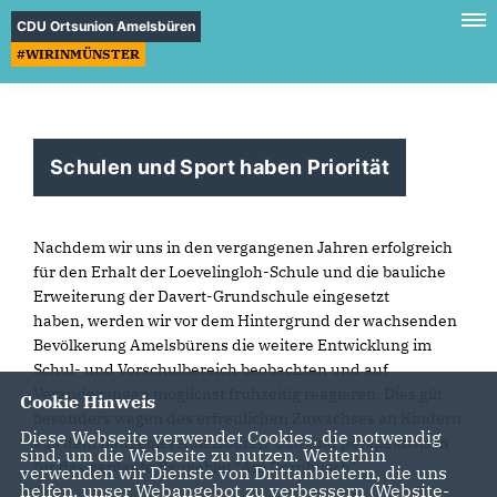
CDU Ortsunion Amelsbüren
#WIRINMÜNSTER
Schulen und Sport haben Priorität
Nachdem wir uns in den vergangenen Jahren erfolgreich
für den Erhalt der Loevelingloh-Schule und die bauliche
Erweiterung der Davert-Grundschule eingesetzt
haben, werden wir vor dem Hintergrund der wachsenden
Bevölkerung Amelsbürens die weitere Entwicklung im
Schul- und Vorschulbereich beobachten und auf
Veränderungen möglichst frühzeitig reagieren. Dies gilt
Cookie Hinweis
besonders wegen des erfreulichen Zuwachses an Kindern
Diese Webseite verwendet Cookies, die notwendig
aus dem Baugebiet Amelsbüren-Süd und perspektivisch
sind, um die Webseite zu nutzen. Weiterhin
für das geplante Baugebiet "Am Dornbusch".
verwenden wir Dienste von Drittanbietern, die uns
helfen, unser Webangebot zu verbessern (Website-