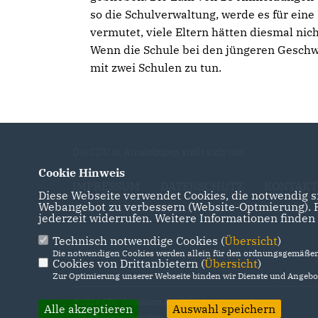
so die Schulverwaltung, werde es für eine
vermutet, viele Eltern hätten diesmal nic
Wenn die Schule bei den jüngeren Geschwi
mit zwei Schulen zu tun.
Die CDU in Amelsbüren stellt sich vor!
Cookie Hinweis
IMPRESSUM
DATENSCHUTZ
KONTAKT
Diese Webseite verwendet Cookies, die notwendig si
Webangebot zu verbessern (Website-Optmierung). Fü
jederzeit widerrufen. Weitere Informationen finden
Technisch notwendige Cookies (
Übersicht
)
Die notwendigen Cookies werden allein für den ordnungsgemäßen 
Cookies von Drittanbietern (
Übersicht
)
Zur Optimierung unserer Webseite binden wir Dienste und Angebot
@2026 CDU Ortsunion Amelsbüren
Alle akzeptieren
Auswahl speichern
Alle Rechte vorbehalten.