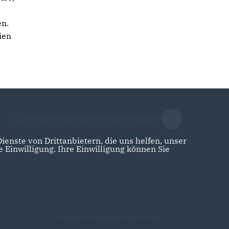
en.
ien
CDU Fraktion im Rat der Stadt Münster
enste von Drittanbietern, die uns helfen, unser
Einwilligung. Ihre Einwilligung können Sie
Realisation: Sharkness Media GmbH & Co. KG