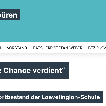
büren
N
VORSTAND
RATSHERR STEFAN WEBER
BEZIRKS
e Chance verdient“
ortbestand der Loevelingloh-Schule