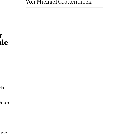
Von Michael Grottendieck
t
r
ule
ch
h an
ise,