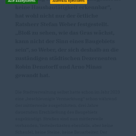
Alle akzeptieren
Auswahl speichern
keine Hausbautätigkeit erkennbar“,
hat wohl nicht nur der örtliche
Ratsherr Stefan Weber festgestellt.
Bloß zu sehen, wie das Gras wächst,
kann nicht der Sinn eines Baugebiets
sein“, so Weber, der sich deshalb an die
zuständigen städtischen Dezernenten
Robin Denstorff und Arno Minas
gewandt hat.
Die Stadtverwaltung selbst hatte schon im Jahr 2023
eine „beschleunigte Vermarktung“ schon während
der mittlerweile ausgeführten, drei Jahre
dauernden Erschließung des Baugebiets
angekündigt. Straßen sind nun mittlerweile
vorhanden, Verteilerkästen ebenfalls, aber keine
Schaufel, keine Steine, keine Bauarbeiter. Der