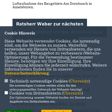
Luftaufnahme des Baugebiets Am Dornbusch in
Amelsbüren.
Ratsherr Weber zur nächsten
Merkwürdigkeit um das Amelsbürener
Cookie Hinweis
Baugebiet Am Dornbusch
Diese Webseite verwendet Cookies, die notwendig
sind, um die Webseite zu nutzen. Weiterhin
verwenden wir Dienste von Drittanbietern, die uns
helfen, unser Webangebot zu verbessern (Website-
Das sehnlich erwartete, da dringend
Optmierung). Für die Verwendung bestimmter
Dienste, benötigen wir Ihre Einwilligung. Ihre
benötigte Amelsbürener Baugebiet
Einwilligung können Sie jederzeit widerrufen. Weitere
Nordwestlich Am Dornbusch“ treibt
Informationen finden Sie in unserer
Datenschutzerklärung
.
immer neue Merkwürdigkeiten hervor.
Technisch notwendige Cookies (
Übersicht
)
Nach dem langen Hickhack um
Die notwendigen Cookies werden allein für den
Bebauungsplan, Erschließung und
ordnungsgemäßen Gebrauch der Webseite benötigt.
Cookies von Drittanbietern (
Übersicht
)
Straßensperrungen bietet sich dort
Zur Optimierung unserer Webseite binden wir Dienste und
Angebote von Drittanbietern ein.
derzeit ein absurdes Bild. In dem
vollständig erschlossenen Baugebiet ist