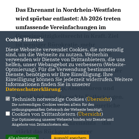
Das Ehrenamt in Nordrhein-Westfalen
wird spürbar entlastet: Ab 2026 treten
umfassende Vereinfachungen im
Gemeinnützigkeitsrecht in Kraft. Ziel
Cookie Hinweis
ist weniger Bürokratie, mehr
Diese Webseite verwendet Cookies, die notwendig
finanzieller Spielraum und bessere
sind, um die Webseite zu nutzen. Weiterhin
verwenden wir Dienste von Drittanbietern, die uns
Planbarkeit für Vereine vor Ort. Astrid
helfen, unser Webangebot zu verbessern (Website-
Optmierung). Für die Verwendung bestimmter
Bühl, CDU-Fraktionsvorsitzende in der
Dienste, benötigen wir Ihre Einwilligung. Ihre
BV Hiltrup, erklärt: „Für unsere
Einwilligung können Sie jederzeit widerrufen. Weitere
Informationen finden Sie in unserer
Vereine in Hiltrup, Amelsbüren und
Datenschutzerklärung
.
Berg Fidel sind das echte Entlastungen.
Technisch notwendige Cookies (
Übersicht
)
Weniger Bürokratie, mehr steuerliche
Die notwendigen Cookies werden allein für den
ordnungsgemäßen Gebrauch der Webseite benötigt.
Flexibilität und eine stärkere
Cookies von Drittanbietern (
Übersicht
)
Zur Optimierung unserer Webseite binden wir Dienste und
Anerkennung des Ehrenamts – das
Angebote von Drittanbietern ein.
stärkt das Rückgrat unserer
Alle akzeptieren
Auswahl speichern