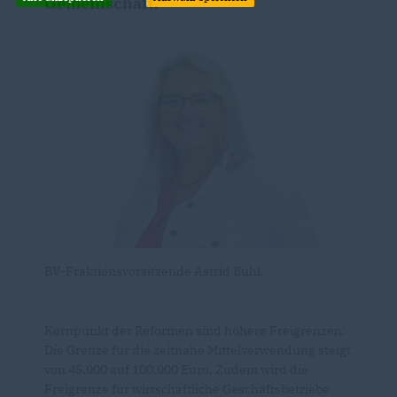
Gemeinschaft.“
BV-Fraktionsvorsitzende Astrid Bühl.
Kernpunkt der Reformen sind höhere Freigrenzen:
Die Grenze für die zeitnahe Mittelverwendung steigt
von 45.000 auf 100.000 Euro. Zudem wird die
Freigrenze für wirtschaftliche Geschäftsbetriebe