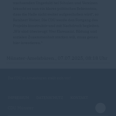
wachsenden Ungeduld bei Schulen und Vereinen
braucht es nun ein klares politisches Bekenntnis,
dass die Halle nicht weiter aufgeschoben wird“, so
Ratsherr Weber. Die CDU werde den Fortgang des
Projekts konstruktiv und mit Nachdruck begleiten.
Wir sind überzeugt: Wer Ehrenamt, Bildung und
sozialen Zusammenhalt stärken will, muss genau
hier investieren.“
Münster-Amelsbüren., 07.07.2025, 08:18 Uhr
Die CDU in Amelsbüren stellt sich vor!
IMPRESSUM
DATENSCHUTZ
KONTAKT
CDU Münster