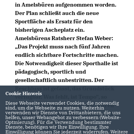
in Amelsbüren aufgenommen worden.
Der Plan schließt auch die neue
Sportfläche als Ersatz für den
bisherigen Ascheplatz ein.
Amelsbürens Ratsherr Stefan Weber:
Das Projekt muss nach fünf Jahren
endlich sichtbare Fortschritte machen.
Die Notwendigkeit dieser Sporthalle ist
pädagogisch, sportlich und
gesellschaftlich unbestritten. Der
Beschluss ist gefasst, das Grundstück
Cookie Hinweis
verfügbar. Was fehlt, ist Tempo“, so
Diese Webseite verwendet Cookies, die notwendig
Weber. Amelsbüren warte seit Jahren
sind, um die Webseite zu nutzen. Weiterhin
verwenden wir Dienste von Drittanbietern, die uns
auf spürbaren Fortgang, besonders die
helfen, unser Webangebot zu verbessern (Website-
beiden Grundschulen und der
Optmierung). Für die Verwendung bestimmter
Dienste, benötigen wir Ihre Einwilligung. Ihre
Sportverein DJK Grün-Weiß
Einwilligung können Sie jederzeit widerrufen. Weitere