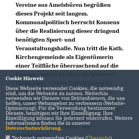
Vereine aus Amelsbüren begrüßen
dieses Projekt seit langem.
Kommunalpolitisch herrscht Konsens
über die Realisierung dieser dringend
benötigten Sport- und
Veranstaltungshalle. Nun tritt die Kath.
Kirchengemeinde als Eigentümerin
einer Teilfläche überraschend auf die
Bremse und verhindert die weiteren
Cookie Hinweis
Planungen. " Diese Entwicklung ist
Diese Webseite verwendet Cookies, die notwendig
bedauerlich und für mich in keiner
sind, um die Webseite zu nutzen. Weiterhin
verwenden wir Dienste von Drittanbietern, die uns
Weise nachvollziehbar. Ich hoffe, dass
helfen, unser Webangebot zu verbessern (Website-
Optmierung). Für die Verwendung bestimmter
wir den Kirchenvorstand umstimmen
Dienste, benötigen wir Ihre Einwilligung. Ihre
können", so Martin Schulze-Werner
Einwilligung können Sie jederzeit widerrufen. Weitere
Informationen finden Sie in unserer
(CDU), Bezirksvertreter für
Datenschutzerklärung
.
Amelsbüren.
Technisch notwendige Cookies (
Übersicht
)