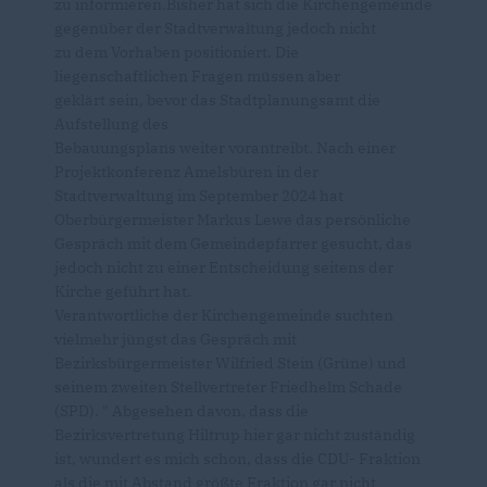
zu informieren.Bisher hat sich die Kirchengemeinde
gegenüber der Stadtverwaltung jedoch nicht
zu dem Vorhaben positioniert. Die
liegenschaftlichen Fragen müssen aber
geklärt sein, bevor das Stadtplanungsamt die
Aufstellung des
Bebauungsplans weiter vorantreibt. Nach einer
Projektkonferenz Amelsbüren in der
Stadtverwaltung im September 2024 hat
Oberbürgermeister Markus Lewe das persönliche
Gespräch mit dem Gemeindepfarrer gesucht, das
jedoch nicht zu einer Entscheidung seitens der
Kirche geführt hat.
Verantwortliche der Kirchengemeinde suchten
vielmehr jüngst das Gespräch mit
Bezirksbürgermeister Wilfried Stein (Grüne) und
seinem zweiten Stellvertreter Friedhelm Schade
(SPD). " Abgesehen davon, dass die
Bezirksvertretung Hiltrup hier gar nicht zuständig
ist, wundert es mich schon, dass die CDU- Fraktion
als die mit Abstand größte Fraktion gar nicht