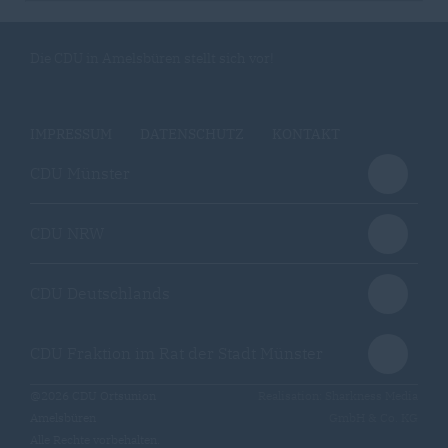
Die CDU in Amelsbüren stellt sich vor!
IMPRESSUM
DATENSCHUTZ
KONTAKT
CDU Münster
CDU NRW
CDU Deutschlands
CDU Fraktion im Rat der Stadt Münster
@2026 CDU Ortsunion
Realisation: Sharkness Media
Amelsbüren
GmbH & Co. KG
Alle Rechte vorbehalten.