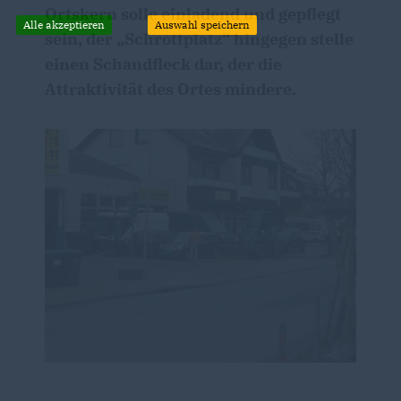
Ortskern solle einladend und gepflegt
Alle akzeptieren
Auswahl speichern
sein, der „Schrottplatz“ hingegen stelle
einen Schandfleck dar, der die
Attraktivität des Ortes mindere.