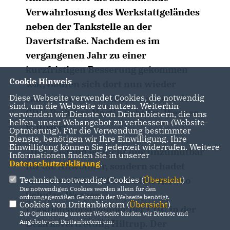
Verwahrlosung des Werkstattgeländes
neben der Tankstelle an der
Davertstraße. Nachdem es im
vergangenen Jahr zu einer
kurzfristigen Besserung gekommen
Cookie Hinweis
war, häufen sich dort nun wieder
zahlreiche Schrottfahrzeuge, wie der
Diese Webseite verwendet Cookies, die notwendig
sind, um die Webseite zu nutzen. Weiterhin
CDU-Politiker Martin Schulze-Werner
verwenden wir Dienste von Drittanbietern, die uns
helfen, unser Webangebot zu verbessern (Website-
kritisiert.
Optmierung). Für die Verwendung bestimmter
Dienste, benötigen wir Ihre Einwilligung. Ihre
Einwilligung können Sie jederzeit widerrufen. Weitere
Der Zustand ist nicht nur unzumutbar
Informationen finden Sie in unserer
Datenschutzerklärung
.
für die Anwohner, sondern schadet
auch dem Ortsbild Amelsbürens“, so
Technisch notwendige Cookies (
Übersicht
)
Die notwendigen Cookies werden allein für den
Schulze-Werner,
ordnungsgemäßen Gebrauch der Webseite benötigt.
Cookies von Drittanbietern (
Übersicht
)
Fraktionsvorsitzender der CDU in der
Zur Optimierung unserer Webseite binden wir Dienste und
Bezirksvertretung Hiltrup. Der
Angebote von Drittanbietern ein.