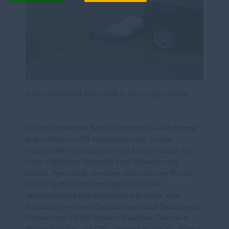
Nicht abgeholter Sperrmüll in der Langen Kuhle
In dem genannten Bereich erfolgte die Abfuhr erst
gegen Ende der 50. Kalenderwoche. In den
Stichstraßen (Sackgassen) der Langen Kuhle lag
nicht abgeholter Spermüll auch danach noch
herum. Sperrmüll , der über mehr als eine Woche
nicht abgeholt wird, erzeugt ein Bild der
Verwahrlosung des öffentlichen Raumes ,was
letztlich zu weiteren Zerstörungen und Delinquenz
führen kann ( siehe Broken-Windows-Theorie v.