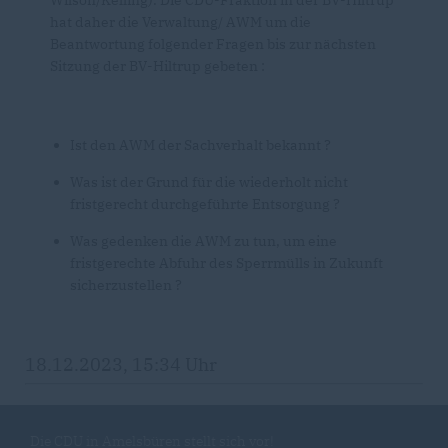
Wilson/Kelling). Die CDU-Fraktion in der BV-Hiltrup
hat daher die Verwaltung/ AWM um die
Beantwortung folgender Fragen bis zur nächsten
Sitzung der BV-Hiltrup gebeten :
Ist den AWM der Sachverhalt bekannt ?
Was ist der Grund für die wiederholt nicht
fristgerecht durchgeführte Entsorgung ?
Was gedenken die AWM zu tun, um eine
fristgerechte Abfuhr des Sperrmülls in Zukunft
sicherzustellen ?
18.12.2023, 15:34 Uhr
Die CDU in Amelsbüren stellt sich vor!