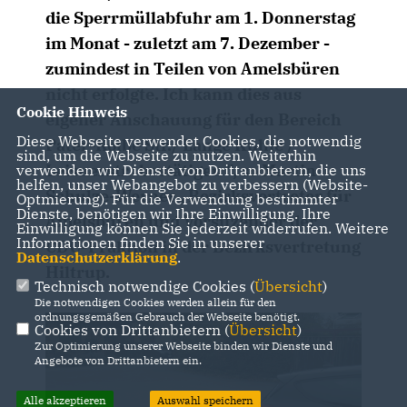
die Sperrmüllabfuhr am 1. Donnerstag
im Monat - zuletzt am 7. Dezember -
zumindest in Teilen von Amelsbüren
nicht erfolgte. Ich kann dies aus
Cookie Hinweis
eigener Anschauung für den Bereich
Diese Webseite verwendet Cookies, die notwendig
Pater-Kolbe Str./ Lange Kuhle /
sind, um die Webseite zu nutzen. Weiterhin
Leisnerstr. bestätigen ", so Martin
verwenden wir Dienste von Drittanbietern, die uns
helfen, unser Webangebot zu verbessern (Website-
Schulze-Werner , Bezirksvertreter für
Optmierung). Für die Verwendung bestimmter
Dienste, benötigen wir Ihre Einwilligung. Ihre
Amelsbüren und Vorsitzender der
Einwilligung können Sie jederzeit widerrufen. Weitere
Informationen finden Sie in unserer
CDU-Fraktion in der Bezirksvertretung
Datenschutzerklärung
.
Hiltrup.
Technisch notwendige Cookies (
Übersicht
)
Die notwendigen Cookies werden allein für den
ordnungsgemäßen Gebrauch der Webseite benötigt.
Cookies von Drittanbietern (
Übersicht
)
Zur Optimierung unserer Webseite binden wir Dienste und
Angebote von Drittanbietern ein.
Alle akzeptieren
Auswahl speichern