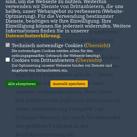
sind, um die Webseite zu nutzen. Weiterhin
parteiübergreifendem Kopfschütteln.
verwenden wir Dienste von Drittanbietern, die uns
helfen, unser Webangebot zu verbessern (Website-
In der Sitzung der Bezirksvertretung
Optmierung). Für die Verwendung bestimmter
Dienste, benötigen wir Ihre Einwilligung. Ihre
am 19. Oktober verlas Stein eine
Einwilligung können Sie jederzeit widerrufen. Weitere
Informationen finden Sie in unserer
persönliche Erklärung unter anderem
Datenschutzerklärung
.
mit Vorwürfen an den amelsbürener
Technisch notwendige Cookies (
Übersicht
)
Bezirksvertreter Martin Schulze-
Die notwendigen Cookies werden allein für den
ordnungsgemäßen Gebrauch der Webseite benötigt.
Werner (CDU). Gleichzeitig verkündete
Cookies von Drittanbietern (
Übersicht
)
er, dass jegliche Diskussion hierzu von
Zur Optimierung unserer Webseite binden wir Dienste und
Angebote von Drittanbietern ein.
ihm nicht zugelassen würde. " Diese
Verhalten ist ungeheuerlich und
Alle akzeptieren
Auswahl speichern
zutiefst undemokratisch. Herr Stein
hat mittlerweile jegliches Vertrauen in
seine Amtsführung verspielt", so
Schulze-Werner, der auch Vorsitzender
der größten Fraktion in der
Bezirksvertretung ist.