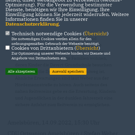
Ortsausgang in Richtung Dortmund-
Optmierung). Für die Verwendung bestimmter
Dienste, benötigen wir Ihre Einwilligung. Ihre
Ems-Kanal bei Dunkelheit beleuchtet
Einwilligung können Sie jederzeit widerrufen. Weitere
Informationen finden Sie in unserer
wird.
Datenschutzerklärung
.
Technisch notwendige Cookies (
Übersicht
)
Der Wohnbereich nahe von Wiedau- und
Die notwendigen Cookies werden allein für den
ordnungsgemäßen Gebrauch der Webseite benötigt.
Amelsbürener Straße wächst. In der Straße
Cookies von Drittanbietern (
Übersicht
)
Mühlenfeld sind zuletzt etliche Wohnhäuser
Zur Optimierung unserer Webseite binden wir Dienste und
entstanden, in denen junge Familien wohnen,
Angebote von Drittanbietern ein.
deren Kinder die Davert-Grundschule besuchen
und für die die Daverstraße der Schulweg ist.
Alle akzeptieren
Auswahl speichern
Ähnliche Erwartungen sind laut Weber aus der
Hördemannstraße zu hören. Auch seitens des
nahen Reitvereins gebe es die Erwartung, Kindern
und Jugendlichen in der dunklen Jahreszeit eine
sichere Anfahrt zum Reitverein zu ermöglichen.
Amelsbüren, 14.09.2022, 15:30 Uhr
CDU Ortsunion Amelsbüren / Stefan Weber