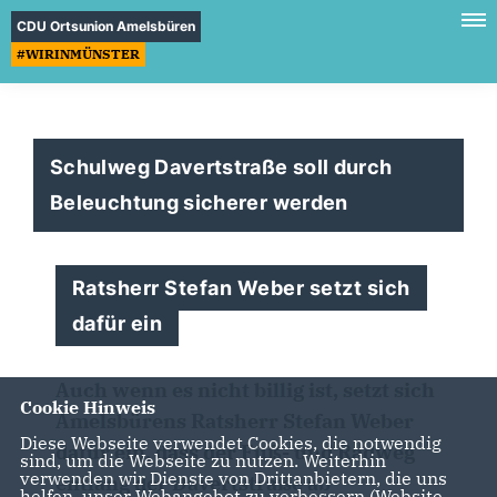
CDU Ortsunion Amelsbüren
#WIRINMÜNSTER
Schulweg Davertstraße soll durch
Beleuchtung sicherer werden
Ratsherr Stefan Weber setzt sich
dafür ein
Auch wenn es nicht billig ist, setzt sich
Cookie Hinweis
Amelsbürens Ratsherr Stefan Weber
Diese Webseite verwendet Cookies, die notwendig
dafür ein, dass der Fuß- und Radweg
sind, um die Webseite zu nutzen. Weiterhin
verwenden wir Dienste von Drittanbietern, die uns
entlang der Davertstraße ab
helfen, unser Webangebot zu verbessern (Website-