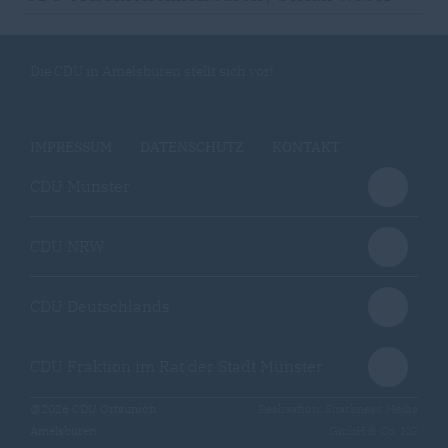
Die CDU in Amelsbüren stellt sich vor!
IMPRESSUM
DATENSCHUTZ
KONTAKT
CDU Münster
CDU NRW
CDU Deutschlands
CDU Fraktion im Rat der Stadt Münster
@2026 CDU Ortsunion
Realisation: Sharkness Media
Amelsbüren
GmbH & Co. KG