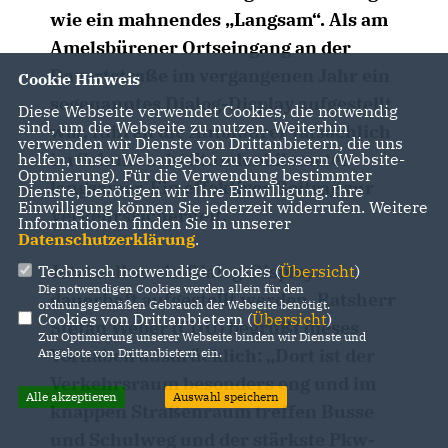
wie ein mahnendes „Langsam“. Als am
Amelsbürener Ortseingang an der
Davertstraße im vergangenen Jahr ein
Cookie Hinweis
sogenanntes Dialog-Display aufgestellt
Diese Webseite verwendet Cookies, die notwendig
sind, um die Webseite zu nutzen. Weiterhin
war, fuhren die Autofahrer tatsächlich
verwenden wir Dienste von Drittanbietern, die uns
im Schnitt acht Stundenkilometer
helfen, unser Webangebot zu verbessern (Website-
Optmierung). Für die Verwendung bestimmter
langsamer. Ein effektiver Beitrag zur
Dienste, benötigen wir Ihre Einwilligung. Ihre
Einwilligung können Sie jederzeit widerrufen. Weitere
Verkehrssicherheit.
Informationen finden Sie in unserer
Datenschutzerklärung
.
Jetzt soll so ein Dialog-Display
Technisch notwendige Cookies (
Übersicht
)
Die notwendigen Cookies werden allein für den
dauerhaft aufgestellt werden. Ratsherr
ordnungsgemäßen Gebrauch der Webseite benötigt.
Cookies von Drittanbietern (
Übersicht
)
Stefan Weber (CDU) begrüßt dieses
Zur Optimierung unserer Webseite binden wir Dienste und
Vorhaben ausdrücklich: „Dort ist der
Angebote von Drittanbietern ein.
Verkehrsraum besonders eng und im
Alle akzeptieren
Auswahl speichern
knappen Straßenraum treffen Busse
und Schulweg und der stärkste Pkw-