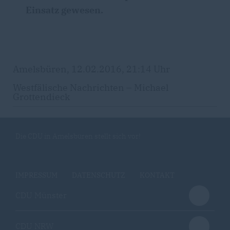
Einsatz gewesen.
Amelsbüren, 12.02.2016, 21:14 Uhr
Westfälische Nachrichten – Michael
Grottendieck
Die CDU in Amelsbüren stellt sich vor!
IMPRESSUM
DATENSCHUTZ
KONTAKT
CDU Münster
CDU NRW