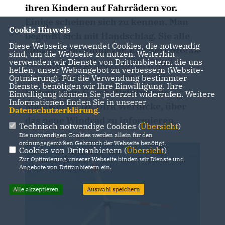
ihren Kindern auf Fahrrädern vor.
Einige scheinen sich zu kennen. Man
Cookie Hinweis
begrüßt sich mit Handschlag. Sie alle
Diese Webseite verwendet Cookies, die notwendig
sind der Einladung von Ratsherr Stefan
sind, um die Webseite zu nutzen. Weiterhin
verwenden wir Dienste von Drittanbietern, die uns
Weber (CDU) gefolgt, um sich aus
helfen, unser Webangebot zu verbessern (Website-
erster Hand im Gespräch mit dem
Optmierung). Für die Verwendung bestimmter
Dienste, benötigen wir Ihre Einwilligung. Ihre
technischen Geschäftsführer der
Einwilligung können Sie jederzeit widerrufen. Weitere
Informationen finden Sie in unserer
Stadtwerke, Dr. Dirk Wernicke, über
Datenschutzerklärung
.
das neue Windrad zu informieren.
Technisch notwendige Cookies (
Übersicht
)
Die notwendigen Cookies werden allein für den
ordnungsgemäßen Gebrauch der Webseite benötigt.
Cookies von Drittanbietern (
Übersicht
)
Zur Optimierung unserer Webseite binden wir Dienste und
Angebote von Drittanbietern ein.
Alle akzeptieren
Auswahl speichern