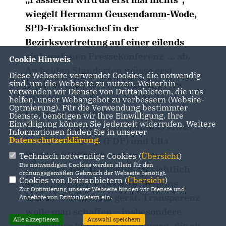
wiegelt Hermann Geusendamm-Wode,
SPD-Fraktionschef in der
Bezirksvertretung auf einer eilends
einberufenen Pressekonferenz … ab.
Cookie Hinweis
An beiden Standorten müsse erst
Diese Webseite verwendet Cookies, die notwendig
sind, um die Webseite zu nutzen. Weiterhin
Baurecht geschaffen werden, erste
verwenden wir Dienste von Drittanbietern, die uns
Priorität jedoch habe der Standort
helfen, unser Webangebot zu verbessern (Website-
Optmierung). Für die Verwendung bestimmter
Langestraße. Auch
Dienste, benötigen wir Ihre Einwilligung. Ihre
Einwilligung können Sie jederzeit widerrufen. Weitere
Bezirksbürgermeister Schmidt sowie
Informationen finden Sie in unserer
Datenschutzerklärung
.
Ulrich Eckervogt (FDP) und Ulla
Richter (CDU) nahmen an dem
Technisch notwendige Cookies (
Übersicht
)
Die notwendigen Cookies werden allein für den
Gespräch teil. Die Politik ist sichtlich
ordnungsgemäßen Gebrauch der Webseite benötigt.
Cookies von Drittanbietern (
Übersicht
)
bemüht, dass die Debatte nicht ins
Zur Optimierung unserer Webseite binden wir Dienste und
falsche Fahrwasser gerät. Transparenz
Angebote von Drittanbietern ein.
wolle man schaffen – insbesondere
Alle akzeptieren
Auswahl speichern
gegenüber künftigen Bauherren, die ab