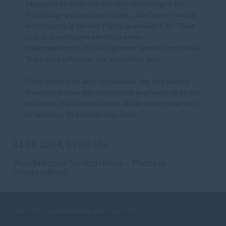
Langestraße nicht explizit über Wohnungen für
Flüchtlinge gesprochen wurde. „ Die Leute wurden
schon unruhig bei den Planungen einer Kita.“ Dass
sich in Amelsbüren ebenfalls etwas
zusammenbraut, habe er gestern bereits durch viele
Telefonate erfahren, wie er wörtlich sagt.
Noch etwas wird klar: Abgesehen von den beiden
Standorten habe der Stadtbezirk gegenwärtig nichts
zu bieten, wie Geusendamm-Wode nicht müde wird
zu betonen. Es sei alles zugebaut.
24.10.2014, 11:40 Uhr
Westfälische Nachrichten – Michael
Grottendieck
Die CDU in Amelsbüren stellt sich vor!