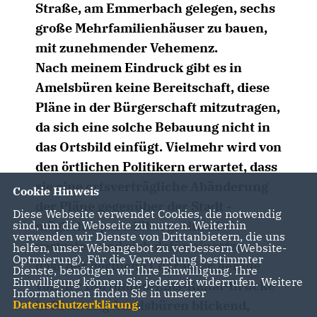
Straße, am Emmerbach gelegen, sechs
große Mehrfamilienhäuser zu bauen,
mit zunehmender Vehemenz.
Nach meinem Eindruck gibt es in
Amelsbüren keine Bereitschaft, diese
Pläne in der Bürgerschaft mitzutragen,
da sich eine solche Bebauung nicht in
das Ortsbild einfügt. Vielmehr wird von
den örtlichen Politikern erwartet, dass
sie eine ortsverträgliche Abänderung
Cookie Hinweis
der Pläne gegenüber der Stadt -
Diese Webseite verwendet Cookies, die notwendig
möglichst parteiübergreifend -
sind, um die Webseite zu nutzen. Weiterhin
verwenden wir Dienste von Drittanbietern, die uns
vertreten und sich dafür einsetzen,
helfen, unser Webangebot zu verbessern (Website-
Optmierung). Für die Verwendung bestimmter
dass der dörfliche Charakter, gerade
Dienste, benötigen wir Ihre Einwilligung. Ihre
Einwilligung können Sie jederzeit widerrufen. Weitere
von der Dortmund-Ems-Kanal-Brücke
Informationen finden Sie in unserer
in Richtung Amelsbüren blickend,
Datenschutzerklärung
.