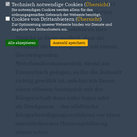
nicht so sehr zum Nachteil verändert
Technisch notwendige Cookies (
Übersicht
)
Die notwendigen Cookies werden allein für den
wird, wie es die derzeit diskutierten
ordnungsgemäßen Gebrauch der Webseite benötigt.
Cookies von Drittanbietern (
Übersicht
)
Pläne nahe legen.
Zur Optimierung unserer Webseite binden wir Dienste und
Bevor die SPD in Amelsbüren ihre
Angebote von Drittanbietern ein.
Absicht in Stein meißelt, dass die
Alle akzeptieren
Auswahl speichern
Struktur dieses Baugebiets mit einem
überwiegenden
Mehrfamilienhausanteil, direkt am
Emmerbach gelegen, so für die Zukunft
richtig gewählt ist, möchte ich Ihnen
einen offenen Austausch mit der
Bürgerschaft dazu nahe legen oder –
als Denkpause – das städtische
Bürgerbeteiligungsverfahren vor einer
abschließenden Meinungsbildung
abzuwarten.