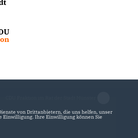
dt
CDU
ion
CDU Fraktion im Rat der Stadt Münster
enste von Drittanbietern, die uns helfen, unser
Einwilligung. Ihre Einwilligung können Sie