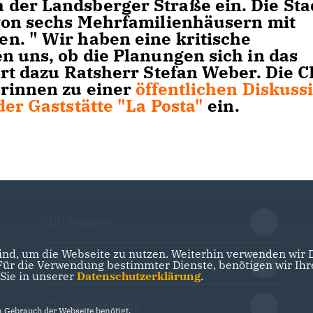
der Landsberger Straße ein. Die Sta
 von sechs Mehrfamilienhäusern mit
n. " Wir haben eine kritische
n uns, ob die Planungen sich in das
ert dazu Ratsherr Stefan Weber. Die 
erinnen zu einer
öffentlichen Diskuss
der Gaststätte "La Posta"
ein.
CDU Münster
nd, um die Webseite zu nutzen. Weiterhin verwenden wir Di
CDU NRW
r die Verwendung bestimmter Dienste, benötigen wir Ihre 
 Sie in unserer
Datenschutzerklärung
.
CDU Deutschlands
Gebrauch der Webseite benötigt.