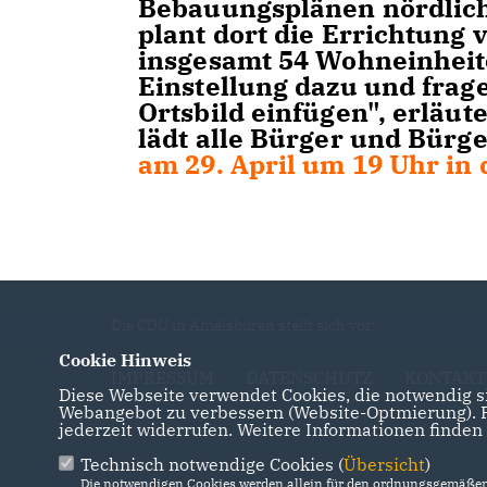
Bebauungsplänen nördlich 
plant dort die Errichtung
insgesamt 54 Wohneinheite
Einstellung dazu und frage
Ortsbild einfügen", erläut
lädt alle Bürger und Bürg
am 29. April um 19 Uhr in 
Die CDU in Amelsbüren stellt sich vor!
Cookie Hinweis
IMPRESSUM
DATENSCHUTZ
KONTAKT
Diese Webseite verwendet Cookies, die notwendig si
Webangebot zu verbessern (Website-Optmierung). Fü
jederzeit widerrufen. Weitere Informationen finden
Technisch notwendige Cookies (
Übersicht
)
Die notwendigen Cookies werden allein für den ordnungsgemäßen 