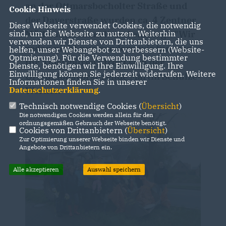
an der Ottmarsbocholter Straße und
Cookie Hinweis
der Daverstraße wurden ca. 4 Zentner
Diese Webseite verwendet Cookies, die notwendig
sind, um die Webseite zu nutzen. Weiterhin
Müll aufgesammelt und entsorgt. "Wir
verwenden wir Dienste von Drittanbietern, die uns
reden nicht nur, sondern wir tun was
helfen, unser Webangebot zu verbessern (Website-
Optmierung). Für die Verwendung bestimmter
für Amelsbüren", freut sich der
Dienste, benötigen wir Ihre Einwilligung. Ihre
Einwilligung können Sie jederzeit widerrufen. Weitere
Ortsunionsvorsitzende Martin Schulze-
Informationen finden Sie in unserer
Datenschutzerklärung
.
Werner.
Technisch notwendige Cookies (
Übersicht
)
Die notwendigen Cookies werden allein für den
ordnungsgemäßen Gebrauch der Webseite benötigt.
Cookies von Drittanbietern (
Übersicht
)
Zur Optimierung unserer Webseite binden wir Dienste und
Angebote von Drittanbietern ein.
Alle akzeptieren
Auswahl speichern