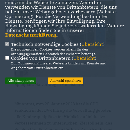
sind, um die Webseite zu nutzen. Weiterhin
verwenden wir Dienste von Drittanbietern, die uns
helfen, unser Webangebot zu verbessern (Website-
Optmierung). Für die Verwendung bestimmter
Dienste, benötigen wir Ihre Einwilligung. Ihre
Einwilligung können Sie jederzeit widerrufen. Weitere
Informationen finden Sie in unserer
Datenschutzerklärung
.
Technisch notwendige Cookies (
Übersicht
)
Die notwendigen Cookies werden allein für den
ordnungsgemäßen Gebrauch der Webseite benötigt.
Cookies von Drittanbietern (
Übersicht
)
Zur Optimierung unserer Webseite binden wir Dienste und
Angebote von Drittanbietern ein.
Alle akzeptieren
Auswahl speichern
Spielplatz Malvenweg in Amelsbüren
Mit Antrag vom 25. Januar 2023 hat die CDU-
Fraktion in der BV-Hiltrup die Verwaltung gebeten,
alle Kinderspielplätze im Hinblick auf inklusive
Verbesserungen zu untersuchen. Ziel soll sein, das
Spielen für alle Kinder zu fördern. Auch Kinder mit